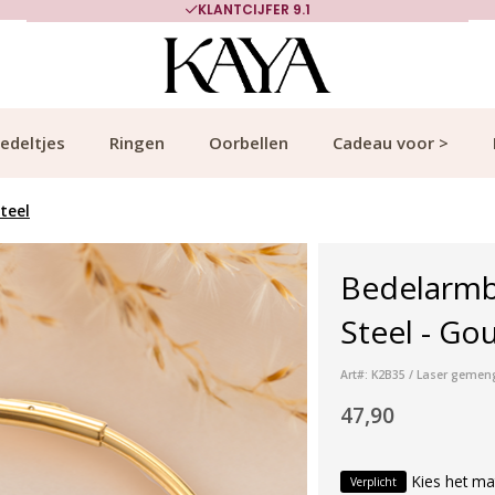
KLANTCIJFER 9.1
edeltjes
Ringen
Oorbellen
Cadeau voor >
teel
Bedelarmba
Steel - Go
Art#: K2B35 / Laser gemeng
47,90
Kies het ma
Verplicht