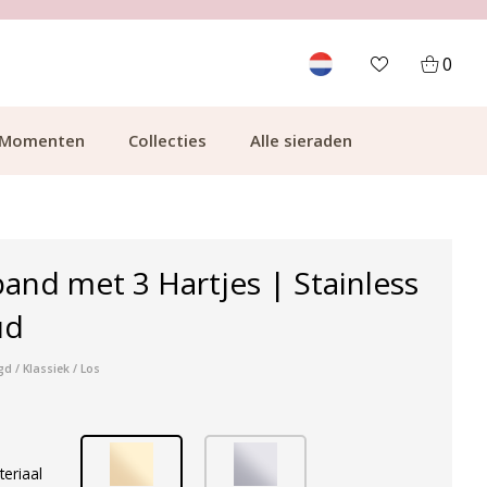
700.000+ TEVREDEN KLANTEN
0
Momenten
Collecties
Alle sieraden
nd met 3 Hartjes | Stainless
ud
d / Klassiek / Los
teriaal