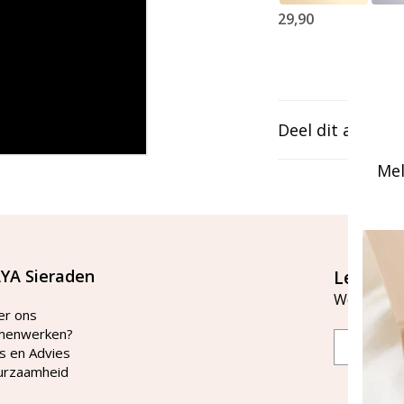
29,90
Deel dit artikel
Mel
YA Sieraden
Let's st
Word lid v
er ons
menwerken?
Email
s en Advies
urzaamheid