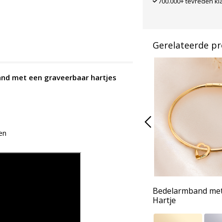
700.000+ tevreden kl
Gerelateerde p
nd met een graveerbaar hartjes
en
Bedelarmband met
Hartje