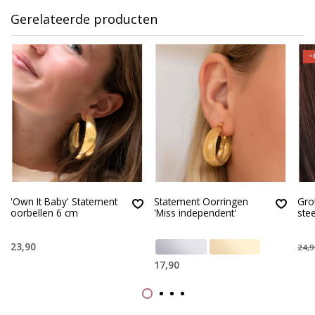
Gerelateerde producten
-
'Own It Baby' Statement
Statement Oorringen
Gro
oorbellen 6 cm
'Miss independent'
ste
23,90
24,9
17,90