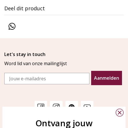
Deel dit product
Let's stay in touch
Word lid van onze mailinglijst
Email
Aanmelden
Ontvang jouw
Klantenservice
KAYA Sieraden