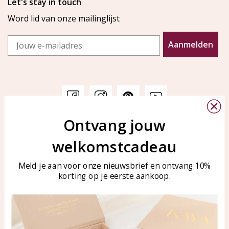
Let's stay in touch
Word lid van onze mailinglijst
Email
Aanmelden
Ontvang jouw
Klantenservice
KAYA Sieraden
welkomstcadeau
Bellen of WhatsApp Ma-Vr
Veelgestelde vragen
tussen 09:00-17:00
Sieraden onderhouden
Meld je aan voor onze nieuwsbrief en ontvang 10%
Tel: 0850003187
korting op je eerste aankoop.
Blog
WhatsApp: 0850003187
klantenservice@kayasierade
n.nl