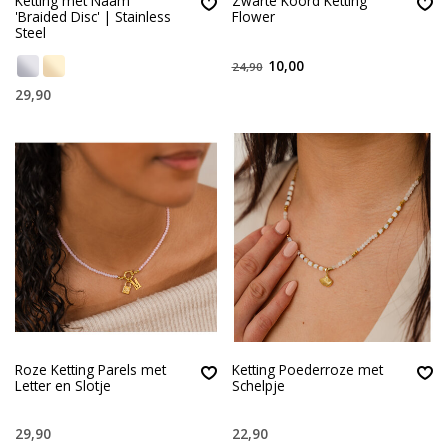
Ketting met Naam
Zwarte Koord Ketting
'Braided Disc' | Stainless
Flower
Steel
10,00
24,90
29,90
Roze Ketting Parels met
Ketting Poederroze met
Letter en Slotje
Schelpje
29,90
22,90