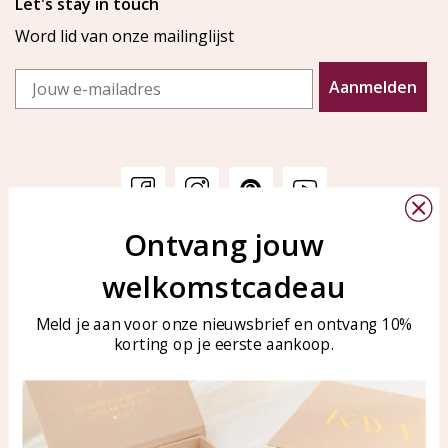
Let's stay in touch
Word lid van onze mailinglijst
Email
Aanmelden
Ontvang jouw
Klantenservice
KAYA Sieraden
welkomstcadeau
Bellen of WhatsApp Ma-Vr
Veelgestelde vragen
tussen 09:00-17:00
Sieraden onderhouden
Meld je aan voor onze nieuwsbrief en ontvang 10%
Tel: 0850003187
korting op je eerste aankoop.
Blog
WhatsApp: 0850003187
klantenservice@kayasierade
n.nl