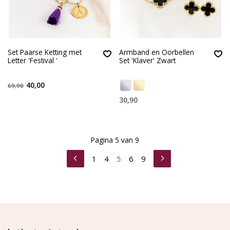
Set Paarse Ketting met
Armband en Oorbellen
Letter 'Festival '
Set 'Klaver' Zwart
40,00
69,90
30,90
Pagina 5 van 9
1
4
5
6
9