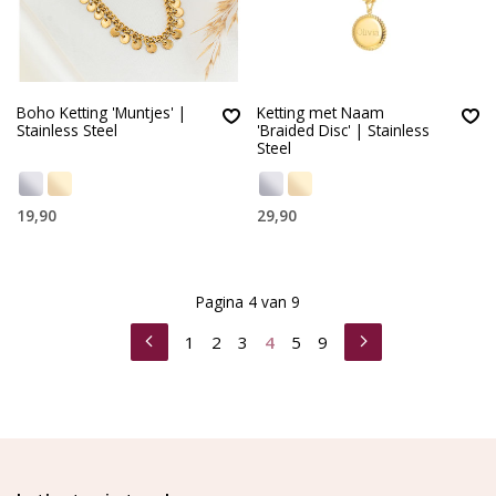
Boho Ketting 'Muntjes' |
Ketting met Naam
Stainless Steel
'Braided Disc' | Stainless
Steel
19,90
29,90
Pagina 4 van 9
1
2
3
4
5
9