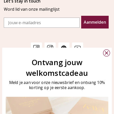
Let's stay in touch
Word lid van onze mailinglijst
Email
Aanmelden
Ontvang jouw
Klantenservice
KAYA Sieraden
welkomstcadeau
Bellen of WhatsApp Ma-Vr
Veelgestelde vragen
tussen 09:00-17:00
Sieraden onderhouden
Meld je aan voor onze nieuwsbrief en ontvang 10%
Tel: 0850003187
korting op je eerste aankoop.
Blog
WhatsApp: 0850003187
klantenservice@kayasierade
n.nl