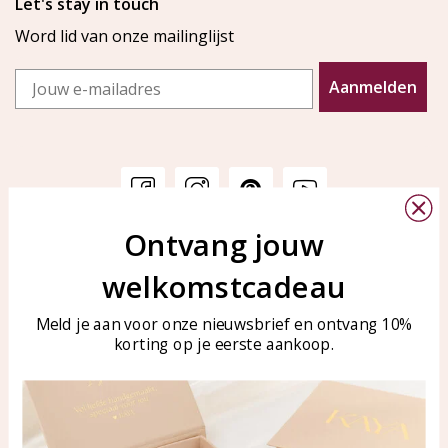
Let's stay in touch
Word lid van onze mailinglijst
Email
Aanmelden
Ontvang jouw
Klantenservice
KAYA Sieraden
welkomstcadeau
Bellen of WhatsApp Ma-Vr
Veelgestelde vragen
tussen 09:00-17:00
Sieraden onderhouden
Meld je aan voor onze nieuwsbrief en ontvang 10%
Tel: 0850003187
korting op je eerste aankoop.
Blog
WhatsApp: 0850003187
klantenservice@kayasierade
n.nl