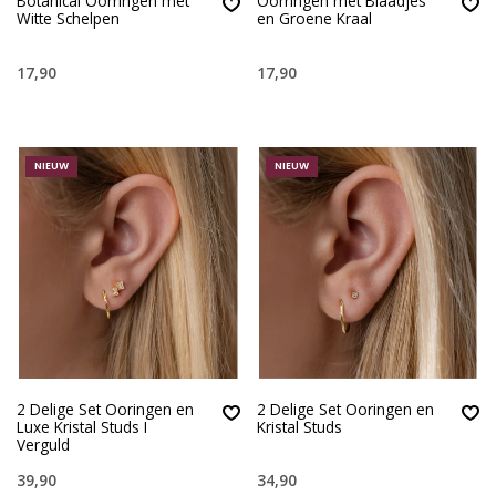
Botanical Oorringen met
Oorringen met Blaadjes
Witte Schelpen
en Groene Kraal
17,90
17,90
NIEUW
NIEUW
2 Delige Set Ooringen en
2 Delige Set Ooringen en
Luxe Kristal Studs I
Kristal Studs
Verguld
39,90
34,90