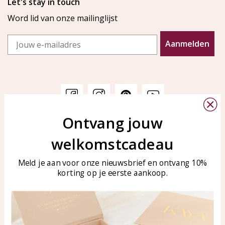
Let's stay in touch
Word lid van onze mailinglijst
Email
Aanmelden
Ontvang jouw
Klantenservice
KAYA Sieraden
welkomstcadeau
Bellen of WhatsApp Ma-Vr
Veelgestelde vragen
tussen 09:00-17:00
Sieraden onderhouden
Meld je aan voor onze nieuwsbrief en ontvang 10%
Tel: 0850003187
korting op je eerste aankoop.
Blog
WhatsApp: 0850003187
klantenservice@kayasierade
n.nl