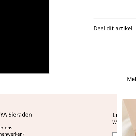
Deel dit artikel
Mel
YA Sieraden
Let's st
Word lid v
er ons
menwerken?
Email