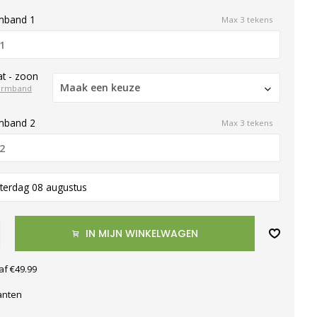
mband 1
Max 3 tekens
t - zoon
Maak een keuze
armband
mband 2
Max 3 tekens
terdag 08 augustus
IN MIJN WINKELWAGEN
af €49.99
anten