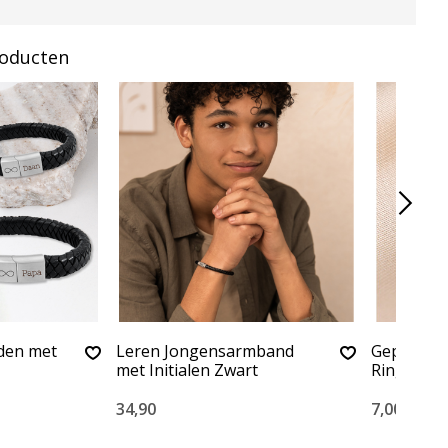
roducten
den met
Leren Jongensarmband
Gepersona
met Initialen Zwart
Ringetje
34,90
7,00