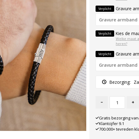
Gravure ar
Verplicht
Kies de maa
Verplicht
Welke maat 
heren?
Gravure ar
Verplicht
Bezorging:
Za
-
+
Gratis bezorging van
Klantcijfer 9.1
700.000+ tevreden kl