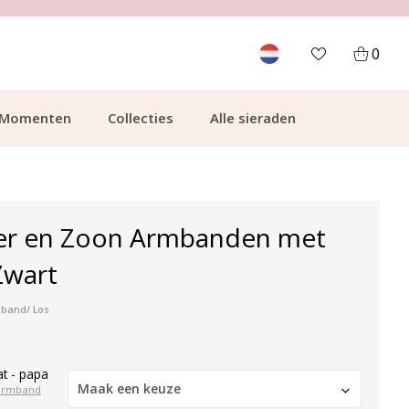
700.000+ TEVREDEN KLANTEN
0
Momenten
Collecties
Alle sieraden
er en Zoon Armbanden met
 Zwart
mband/ Los
t - papa
Maak een keuze
armband