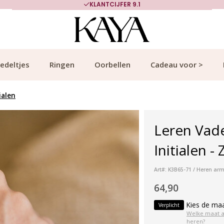
KLANTCIJFER 9.1
edeltjes
Ringen
Oorbellen
Cadeau voor >
ialen
Leren Vad
Initialen -
Art#: K3B65-71 / Heren ar
64,90
Kies de maa
Verplicht
Welke maat 
heren?