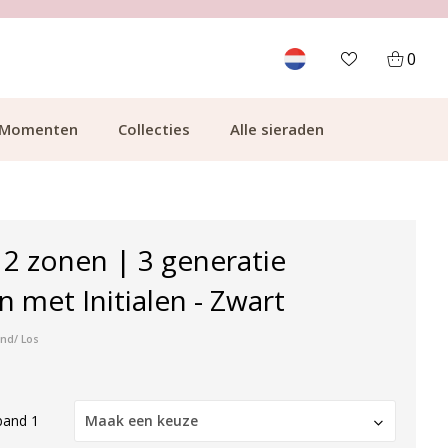
700.000+ TEVREDEN KLANTEN
0
Momenten
Collecties
Alle sieraden
2 zonen | 3 generatie
met Initialen - Zwart
nd/ Los
band 1
Maak een keuze