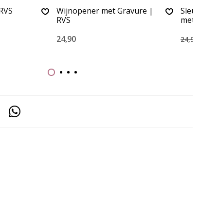
 RVS
Wijnopener met Gravure |
Sleutelha
RVS
met Gravu
24,90
15,0
24,90