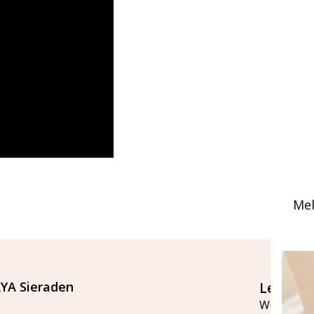
Mel
YA Sieraden
Let's st
Word lid v