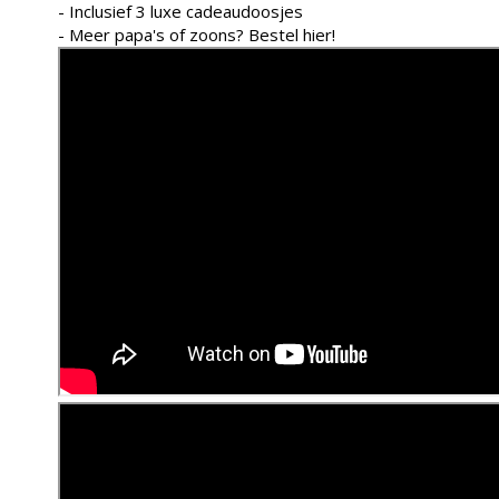
- Inclusief 3 luxe cadeaudoosjes
- Meer papa's of zoons?
Bestel hier
!