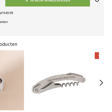
IN MIJN WINKELWAGEN
af €49.99
anten
roducten
-40%