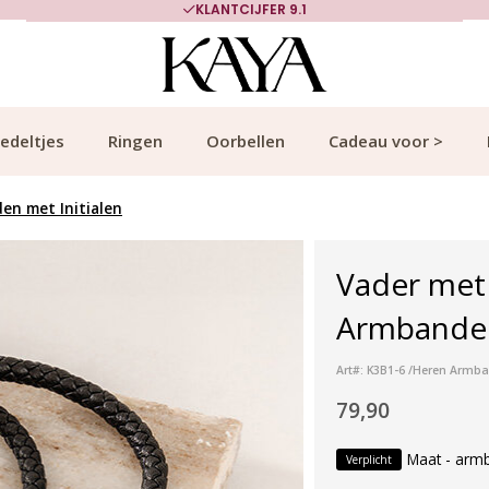
KLANTCIJFER 9.1
edeltjes
Ringen
Oorbellen
Cadeau voor >
en met Initialen
Vader met 
Armbanden 
Art#: K3B1-6 /Heren Armba
79,90
Maat - arm
Verplicht