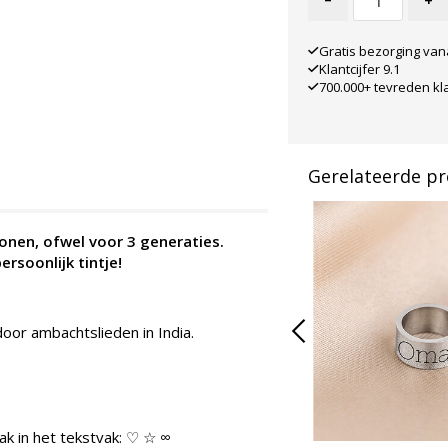
-
+
Gratis bezorging van
Klantcijfer 9.1
700.000+ tevreden kl
Gerelateerde p
onen, ofwel voor 3 generaties.
ersoonlijk tintje!
oor ambachtslieden in India.
ak in het tekstvak: ♡ ☆ ∞