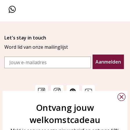
Let's stay in touch
Word lid van onze mailinglijst
Email
Aanmelden
Ontvang jouw
Klantenservice
KAYA Sieraden
welkomstcadeau
Bellen of WhatsApp Ma-Vr
Veelgestelde vragen
tussen 09:00-17:00
Sieraden onderhouden