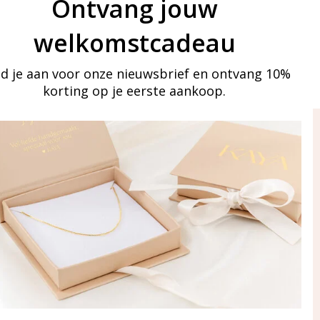
Ontvang jouw
welkomstcadeau
d je aan voor onze nieuwsbrief en ontvang 10%
korting op je eerste aankoop.
ay in touch
an onze mailinglijst
Aanmelden
eraden
of WhatsApp Ma-Vr
09:00-17:00