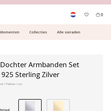
700.000+ TEVREDEN KLANTEN
0
Momenten
Collecties
Alle sieraden
Dochter Armbanden Set
- 925 Sterling Zilver
rof / Pakken / Los
teriaal