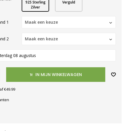
925 Sterling
Verguld
Zilver
nd 1
Maak een keuze
nd 2
Maak een keuze
terdag 08 augustus
IN MIJN WINKELWAGEN
af €49.99
anten