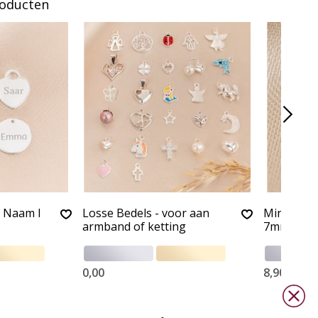
roducten
r Naam I
Losse Bedels - voor aan
Mini Lette
armband of ketting
7mm
0,00
8,90