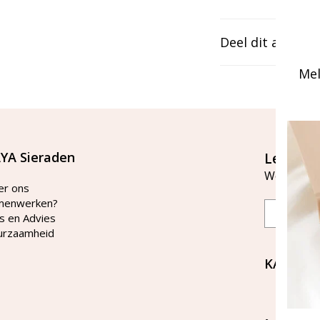
Deel dit artikel
Mel
YA Sieraden
Let's st
Word lid v
er ons
menwerken?
Email
s en Advies
urzaamheid
KAYA Si
Bellen 
tussen 