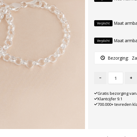
Maat armba
Verplicht
Maat armba
Verplicht
Bezorging:
Za
-
+
Gratis bezorging van
Klantcijfer 9.1
700.000+ tevreden kl