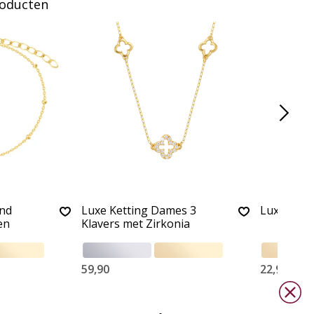
roducten
nd
Luxe Ketting Dames 3
Luxe Studs
en
Klavers met Zirkonia
59,90
22,90