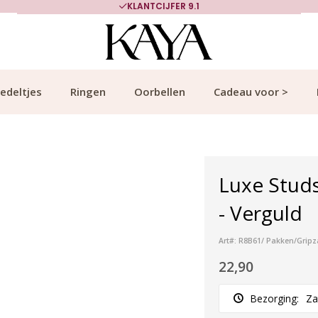
KLANTCIJFER 9.1
edeltjes
Ringen
Oorbellen
Cadeau voor >
Luxe Studs
- Verguld
Art#: R8B61/ Pakken/Gripz
22,90
Bezorging:
Za