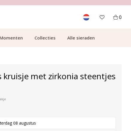
700.000+ TEVREDEN KLANTEN
0
Momenten
Collecties
Alle sieraden
 kruisje met zirkonia steentjes
akje
terdag 08 augustus