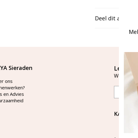
Deel dit artikel
Mel
YA Sieraden
Let's st
Word lid v
er ons
menwerken?
Email
s en Advies
urzaamheid
KAYA Si
Bellen 
tussen 