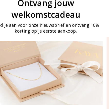
Ontvang jouw
welkomstcadeau
d je aan voor onze nieuwsbrief en ontvang 10%
korting op je eerste aankoop.
ay in touch
an onze mailinglijst
Aanmelden
eraden
of WhatsApp Ma-Vr
09:00-17:00