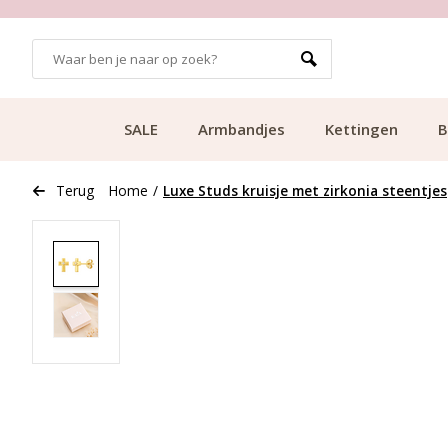
GRATIS BEZORGING VANAF €49.99
SALE
Armbandjes
Kettingen
B
Terug
Home
/
Luxe Studs kruisje met zirkonia steentjes