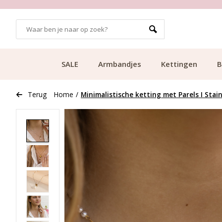
GRATIS BEZORGING VANAF €49.99
SALE
Armbandjes
Kettingen
B
Terug
Home
/
Minimalistische ketting met Parels I Stain