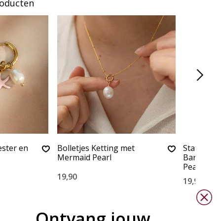
roducten
ster en
Bolletjes Ketting met
Statement
Mermaid Pearl
Barok Pare
Pearls'
19,90
19,90
Ontvang jouw