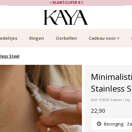
KLANTCIJFER 9.1
edeltjes
Ringen
Oorbellen
Cadeau voor >
less Steel
Minimalist
Stainless 
Art#: R1B38/ Pakken / Zip
22,90
Bezorging:
Za