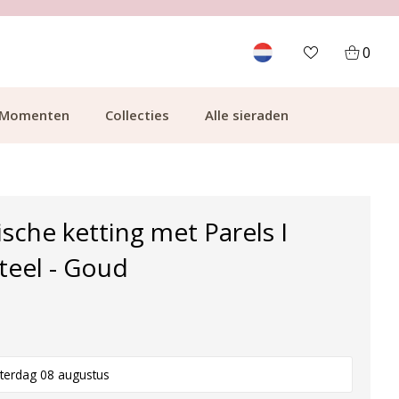
700.000+ TEVREDEN KLANTEN
0
Momenten
Collecties
Alle sieraden
ische ketting met Parels I
Steel - Goud
terdag 08 augustus