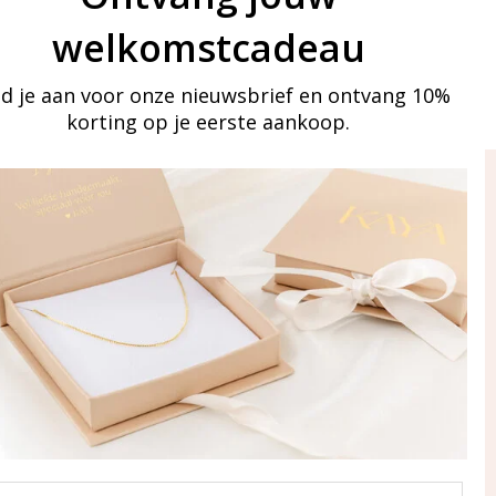
welkomstcadeau
d je aan voor onze nieuwsbrief en ontvang 10%
korting op je eerste aankoop.
ay in touch
an onze mailinglijst
Aanmelden
eraden
of WhatsApp Ma-Vr
09:00-17:00
5 000 31 87
l