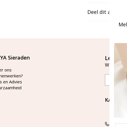
Deel dit artikel
Mel
YA Sieraden
Let's st
Word lid v
er ons
menwerken?
Email
s en Advies
urzaamheid
KAYA Si
Bellen 
tussen 
Tel: 08
Emai