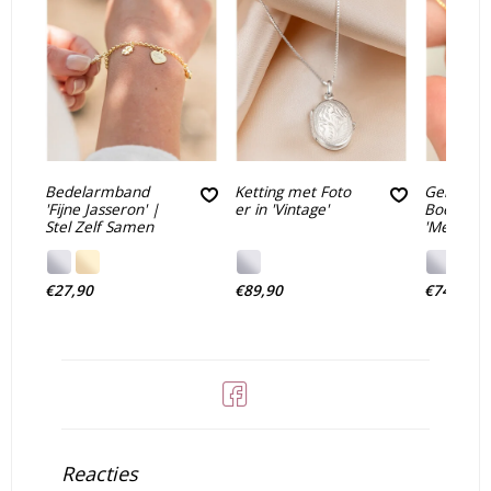
Bedelarmband
Ketting met Foto
Geboort
'Fijne Jasseron' |
er in 'Vintage'
Boeket Ke
Stel Zelf Samen
'Medaillon
€27,90
€89,90
€74,90
Reacties