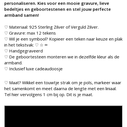
x 5 mm) (+€9,00)
personaliseren. Kies voor een mooie gravure, lieve
bedeltjes en geboortestenen en stel jouw perfecte
9. Witte parel
armband samen!
met hartje aan 1
oogje (+€12,00)
♡ Materiaal: 925 Sterling Zilver of Verguld Zilver.
10. Mini open
♡ Gravure: max 12 tekens
vlinder (6 x 7
♡ Wil je een symbool? Kopieer een teken naar keuze en plak
mm) (+€7,00)
in het tekstvak: ♡ ☆ ∞
11. Engel met
♡ Handgegraveerd
hartje (10 x 12
♡ De geboortesteen monteren we in dezelfde kleur als de
mm) (+€10,00)
armband.
♡ Inclusief luxe cadeaudoosje
12. Kruisje met
kristal (8 x 9
mm) (+€11,00)
♡ Maat? Wikkel een touwtje strak om je pols, markeer waar
het samenkomt en meet daarna de lengte met een liniaal.
13. Mini open
Tel hier vervolgens 1 cm bij op. Dit is je maat.
kruisje (6 x 4
mm) (+€7,00)
14. klein engeltje
(8 x 9 mm) (+
€9,00)