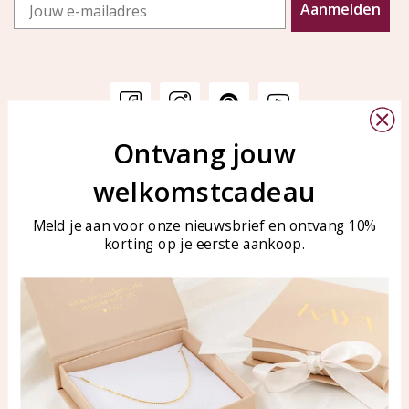
Email
Aanmelden
Ontvang jouw
Klantenservice
KAYA Sieraden
welkomstcadeau
Bellen of WhatsApp Ma-Vr
Veelgestelde vragen
tussen 09:00-17:00
Sieraden onderhouden
Meld je aan voor onze nieuwsbrief en ontvang 10%
Tel: 0850003187
korting op je eerste aankoop.
Blog
WhatsApp: 0850003187
klantenservice@kayasierade
n.nl
Producten
KAYA Sieraden
Alle producten
Over ons