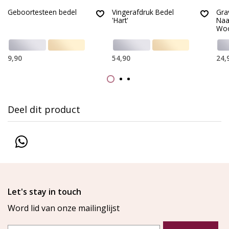
Geboortesteen bedel
Vingerafdruk Bedel
Gra
'Hart'
Naa
Wo
9,90
54,90
24,
Deel dit product
Let's stay in touch
Word lid van onze mailinglijst