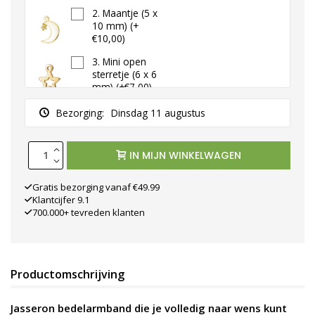
2. Maantje (5 x
10 mm) (+
€10,00)
3. Mini open
sterretje (6 x 6
mm) (+€7,00)
4. Klavertje vier
Bezorging:
Dinsdag 11 augustus
(6 x 7 mm) (+
€9,00)
IN MIJN WINKELWAGEN
5. bol hartje
klein (5 x 5-mm)
(+€8,00)
Gratis bezorging vanaf €49.99
Klantcijfer 9.1
6. Bol hartje
700.000+ tevreden klanten
groot (7 x 8 mm)
(+€10,00)
7. Hartje met
hartjes eruit (5 x
Productomschrijving
6 mm) (+€9,00)
8. Witte parel (5
Jasseron bedelarmband die je volledig naar wens kunt