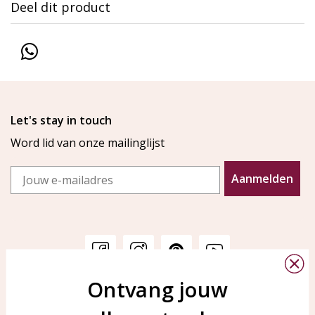
Deel dit product
Let's stay in touch
Word lid van onze mailinglijst
Email
Aanmelden
Ontvang jouw
Klantenservice
KAYA Sieraden