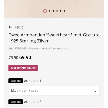
Terug
Twee Armbanden 'Sweetheart' met Gravure
- 925 Sterling Zilver
Art#: K7B32-35 / Graveermachine Gemengd / Los
69,90
79,90
JE BESPAART €10,00
Armband 1
Verplicht
Maak een keuze
Armband 2
Verplicht