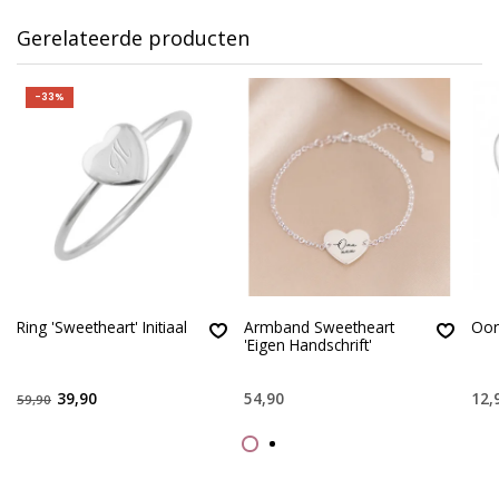
Gerelateerde producten
-33%
Ring 'Sweetheart' Initiaal
Armband Sweetheart
Oor
'Eigen Handschrift'
39,90
54,90
12,
59,90