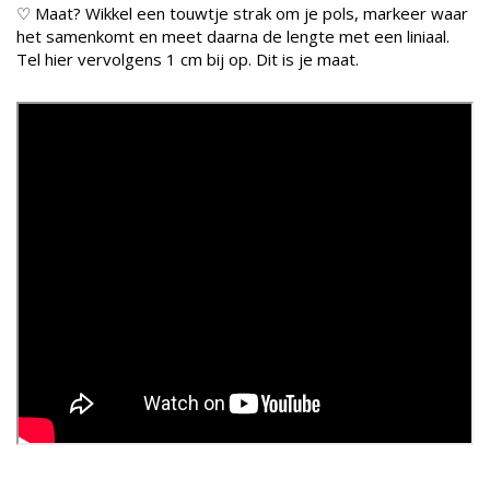
♡ Maat? Wikkel een touwtje strak om je pols, markeer waar
het samenkomt en meet daarna de lengte met een liniaal.
Tel hier vervolgens 1 cm bij op. Dit is je maat.