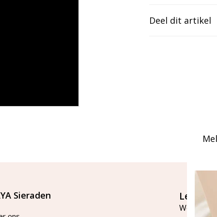
Deel dit artikel
Mel
YA Sieraden
Let's st
Word lid v
er ons