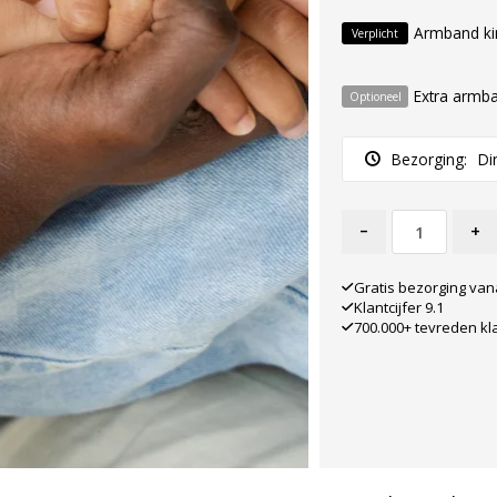
Armband ki
Verplicht
Extra armb
Optioneel
Bezorging:
Di
-
+
Gratis bezorging van
Klantcijfer 9.1
700.000+ tevreden kl