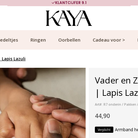
KLANTCIJFER 9.1
edeltjes
Ringen
Oorbellen
Cadeau voor >
Lapis Lazuli
Vader en 
| Lapis Laz
Art#: R7 onderin / Pakken 
44,90
Armband h
Verplicht