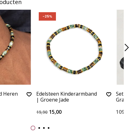
roducten
-25%
d Heren
Edelsteen Kinderarmband
Set Lere
| Groene Jade
Gravure Z
15,00
109,90
19,90