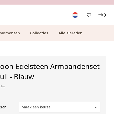
700.000+ TEVREDEN KLANTEN
0
Momenten
Collecties
Alle sieraden
Zoon Edelsteen Armbandenset
uli - Blauw
/ Los
eren
Maak een keuze