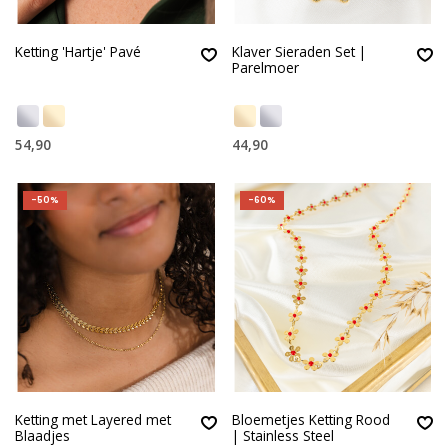
Ketting 'Hartje' Pavé
Klaver Sieraden Set |
Parelmoer
54,90
44,90
-50%
-60%
Ketting met Layered met
Bloemetjes Ketting Rood
Blaadjes
| Stainless Steel