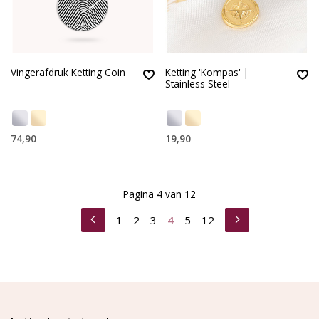
Vingerafdruk Ketting Coin
Ketting 'Kompas' |
Stainless Steel
74,90
19,90
Pagina 4 van 12
1
2
3
4
5
12