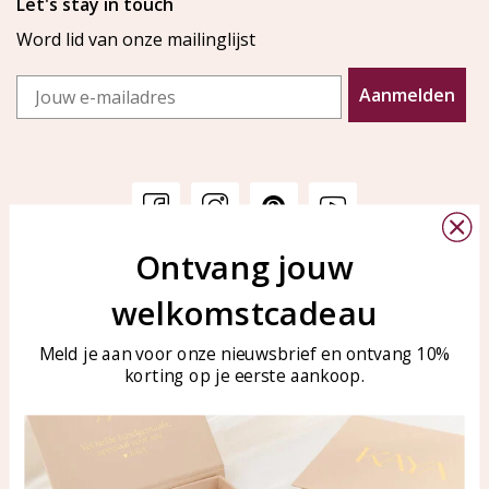
Let's stay in touch
Word lid van onze mailinglijst
Email
Aanmelden
Ontvang jouw
Klantenservice
KAYA Sieraden
welkomstcadeau
Bellen of WhatsApp Ma-Vr
Veelgestelde vragen
tussen 09:00-17:00
Sieraden onderhouden
Meld je aan voor onze nieuwsbrief en ontvang 10%
Tel: 0850003187
korting op je eerste aankoop.
Blog
WhatsApp: 0850003187
klantenservice@kayasierade
n.nl