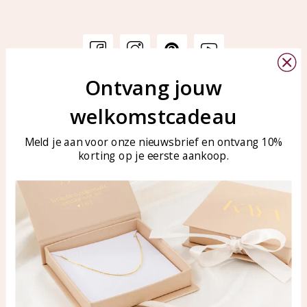
Ontvang jouw
Klantenservice
KAYA Sieraden
welkomstcadeau
Bellen of WhatsApp Ma-Vr
Veelgestelde vragen
tussen 09:00-17:00
Sieraden onderhouden
Meld je aan voor onze nieuwsbrief en ontvang 10%
Tel: 0850003187
korting op je eerste aankoop.
Blog
WhatsApp: 0850003187
klantenservice@kayasierade
n.nl
Producten
KAYA Sieraden
Alle producten
Over ons
Nieuwe producten
Samenwerken?