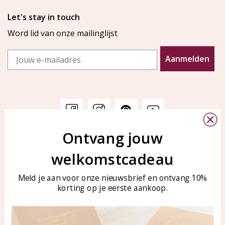
Let's stay in touch
Word lid van onze mailinglijst
Email
Aanmelden
Ontvang jouw
Klantenservice
KAYA Sieraden
welkomstcadeau
Bellen of WhatsApp Ma-Vr
Veelgestelde vragen
tussen 09:00-17:00
Sieraden onderhouden
Meld je aan voor onze nieuwsbrief en ontvang 10%
Tel: 0850003187
korting op je eerste aankoop.
Blog
WhatsApp: 0850003187
klantenservice@kayasierade