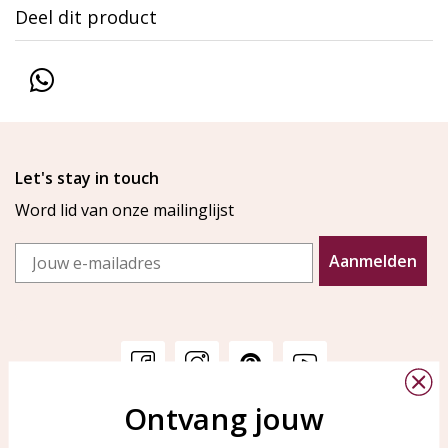
Deel dit product
Let's stay in touch
Word lid van onze mailinglijst
Email
Aanmelden
Ontvang jouw
Klantenservice
KAYA Sieraden