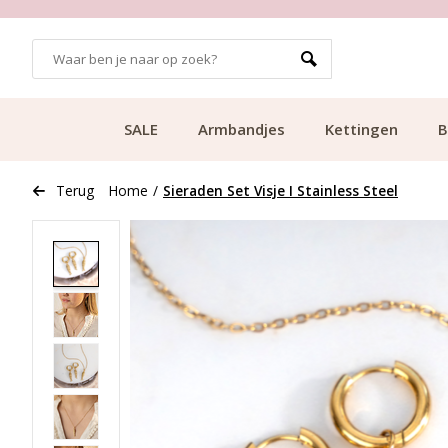
GRATIS BEZORGING VANAF €49.99
SALE
Armbandjes
Kettingen
B
Terug
Home
/
Sieraden Set Visje I Stainless Steel