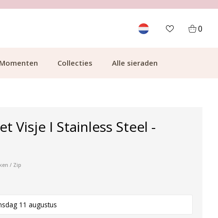
700.000+ TEVREDEN KLANTEN
0
Momenten
Collecties
Alle sieraden
t Visje I Stainless Steel -
ken / Zip
nsdag 11 augustus