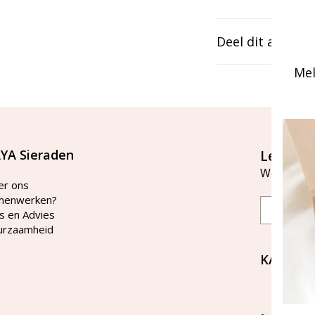
Deel dit artikel
Mel
YA Sieraden
Let's st
Word lid v
er ons
menwerken?
Email
s en Advies
urzaamheid
KAYA Si
Bellen 
tussen 