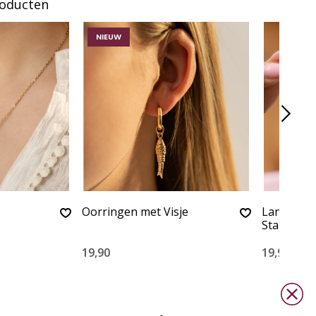
roducten
NIEUW
Oorringen met Visje
Lange kett
Stainless 
19,90
19,90