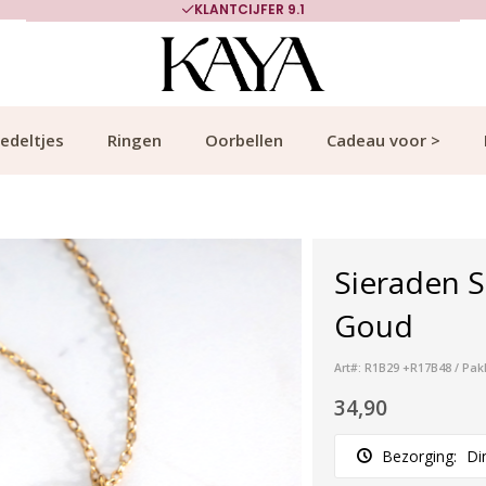
KLANTCIJFER 9.1
edeltjes
Ringen
Oorbellen
Cadeau voor >
Sieraden Se
Goud
Art#: R1B29 +R17B48 / Pak
34,90
Bezorging:
Di