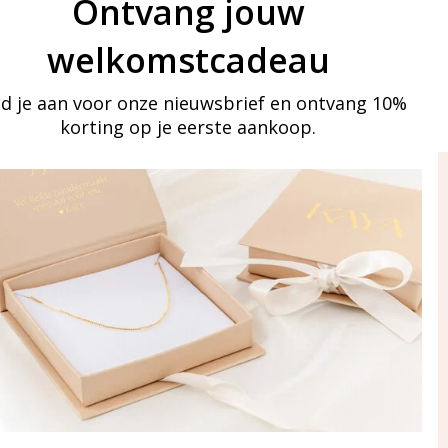
Ontvang jouw
welkomstcadeau
d je aan voor onze nieuwsbrief en ontvang 10%
korting op je eerste aankoop.
ay in touch
an onze mailinglijst
Aanmelden
eraden
of WhatsApp Ma-Vr
09:00-17:00