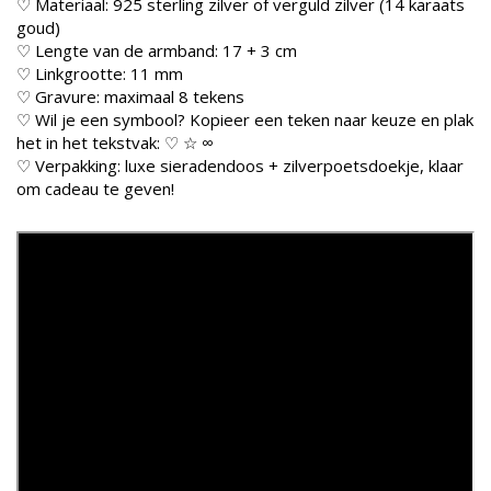
♡ Materiaal: 925 sterling zilver of verguld zilver (14 karaats
goud)
♡ Lengte van de armband: 17 + 3 cm
♡ Linkgrootte: 11 mm
♡ Gravure: maximaal 8 tekens
♡ Wil je een symbool? Kopieer een teken naar keuze en plak
het in het tekstvak: ♡ ☆ ∞
♡ Verpakking: luxe sieradendoos + zilverpoetsdoekje, klaar
om cadeau te geven!