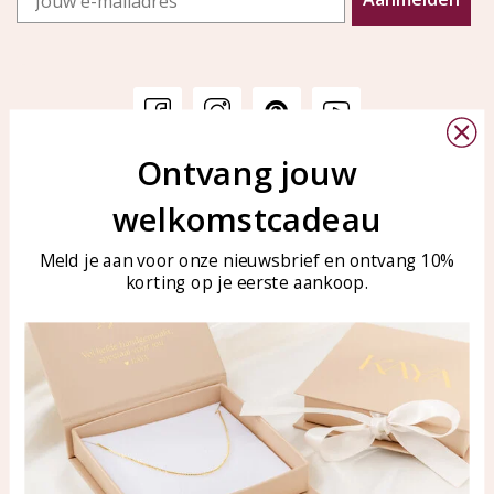
Ontvang jouw
Klantenservice
KAYA Sieraden
welkomstcadeau
Bellen of WhatsApp Ma-Vr
Veelgestelde vragen
tussen 09:00-17:00
Sieraden onderhouden
Meld je aan voor onze nieuwsbrief en ontvang 10%
Tel: 0850003187
korting op je eerste aankoop.
Blog
WhatsApp: 0850003187
klantenservice@kayasierade
n.nl
Producten
KAYA Sieraden
Alle producten
Over ons