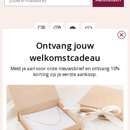
Ontvang jouw
Klantenservice
KAYA Sieraden
welkomstcadeau
Bellen of WhatsApp Ma-Vr
Veelgestelde vragen
tussen 09:00-17:00
Sieraden onderhouden
Meld je aan voor onze nieuwsbrief en ontvang 10%
Tel: 0850003187
korting op je eerste aankoop.
Blog
WhatsApp: 0850003187
klantenservice@kayasierade
n.nl
Producten
KAYA Sieraden
Alle producten
Over ons