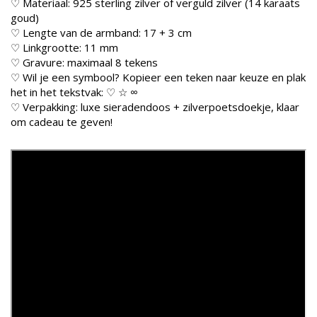
♡ Materiaal: 925 sterling zilver of verguld zilver (14 karaats
goud)
♡ Lengte van de armband: 17 + 3 cm
♡ Linkgrootte: 11 mm
♡ Gravure: maximaal 8 tekens
♡ Wil je een symbool? Kopieer een teken naar keuze en plak
het in het tekstvak: ♡ ☆ ∞
♡ Verpakking: luxe sieradendoos + zilverpoetsdoekje, klaar
om cadeau te geven!