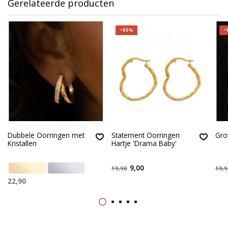
Gerelateerde producten
-55%
-
Dubbele Oorringen met
Statement Oorringen
Gro
Kristallen
Hartje 'Drama Baby'
9,00
19,90
19,9
22,90