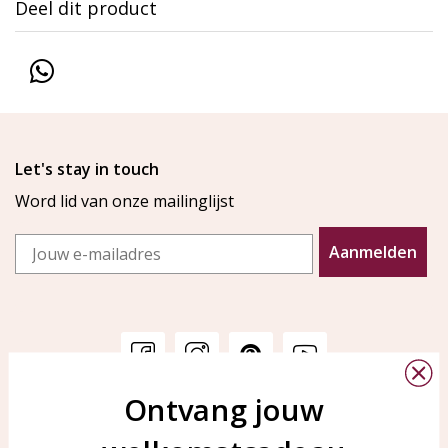
Deel dit product
Let's stay in touch
Word lid van onze mailinglijst
Email
Aanmelden
Ontvang jouw
Klantenservice
KAYA Sieraden