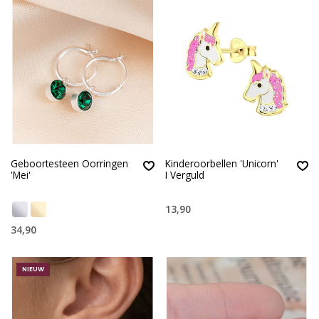
Geboortesteen Oorringen
Kinderoorbellen 'Unicorn'
'Mei'
I Verguld
13,90
34,90
NIEUW