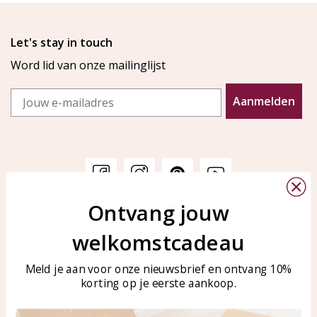
Let's stay in touch
Word lid van onze mailinglijst
Email
Aanmelden
Ontvang jouw
Klantenservice
KAYA Sieraden
welkomstcadeau
Bellen of WhatsApp Ma-Vr
Veelgestelde vragen
tussen 09:00-17:00
Sieraden onderhouden
Meld je aan voor onze nieuwsbrief en ontvang 10%
Tel: 0850003187
korting op je eerste aankoop.
Blog
WhatsApp: 0850003187
klantenservice@kayasierade