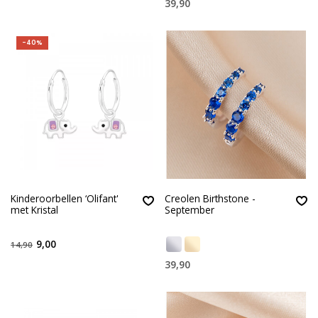
39,90
-40%
Kinderoorbellen ‘Olifant'
Creolen Birthstone -
met Kristal
September
9,00
14,90
39,90