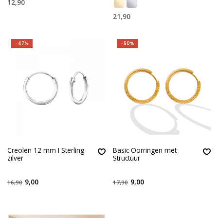
12,90
21,90
-47%
-50%
Creolen 12 mm I Sterling
Basic Oorringen met
zilver
Structuur
9,00
9,00
16,90
17,90