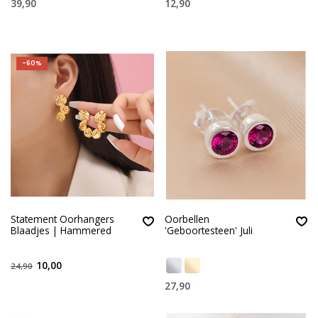
39,90
12,90
-60%
Statement Oorhangers
Oorbellen
Blaadjes | Hammered
'Geboortesteen' Juli
10,00
24,90
27,90