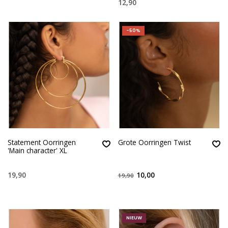
12,90
-50%
Statement Oorringen
Grote Oorringen Twist
'Main character' XL
19,90
10,00
19,90
NIEUW