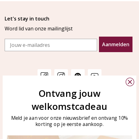
Let's stay in touch
Word lid van onze mailinglijst
Email
Aanmelden
Ontvang jouw
Klantenservice
KAYA Sieraden
welkomstcadeau
Bellen of WhatsApp Ma-Vr
Veelgestelde vragen
tussen 09:00-17:00
Sieraden onderhouden
Meld je aan voor onze nieuwsbrief en ontvang 10%
Tel: 0850003187
korting op je eerste aankoop.
Blog
WhatsApp: 0850003187
klantenservice@kayasierade