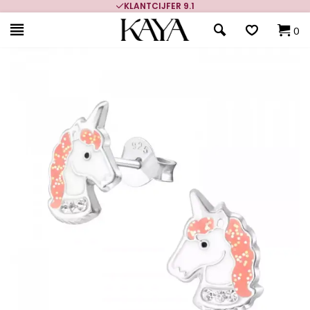
KLANTCIJFER 9.1
0