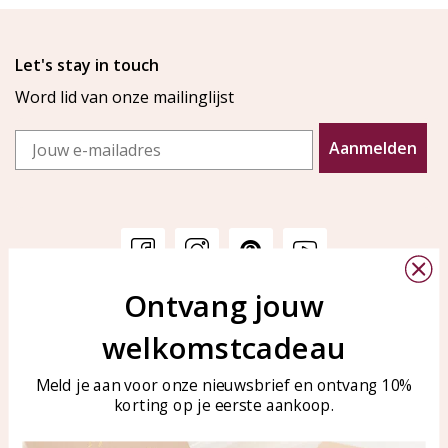
Let's stay in touch
Word lid van onze mailinglijst
Email
Aanmelden
Ontvang jouw
Klantenservice
KAYA Sieraden
welkomstcadeau
Bellen of WhatsApp Ma-Vr
Veelgestelde vragen
tussen 09:00-17:00
Sieraden onderhouden
Meld je aan voor onze nieuwsbrief en ontvang 10%
Tel: 0850003187
korting op je eerste aankoop.
Blog
WhatsApp: 0850003187