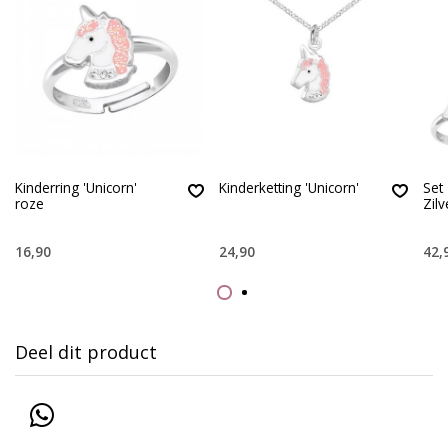
Kinderring 'Unicorn'
Kinderketting 'Unicorn'
Set 
roze
Zilv
16,90
24,90
42,
Deel dit product