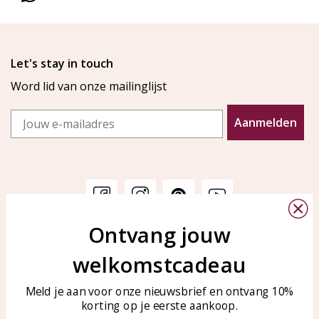
Let's stay in touch
Word lid van onze mailinglijst
Email
Aanmelden
Ontvang jouw
Klantenservice
KAYA Sieraden
welkomstcadeau
Bellen of WhatsApp Ma-Vr
Veelgestelde vragen
tussen 09:00-17:00
Sieraden onderhouden
Meld je aan voor onze nieuwsbrief en ontvang 10%
Tel: 0850003187
korting op je eerste aankoop.
Blog
WhatsApp: 0850003187