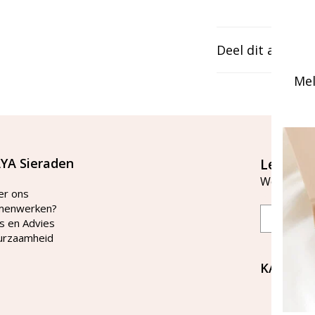
Deel dit artikel
Mel
YA Sieraden
Let's st
Word lid v
er ons
menwerken?
Email
s en Advies
urzaamheid
KAYA Si
Bellen 
tussen 