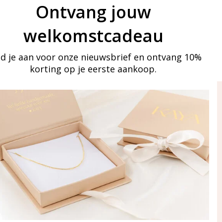
Ontvang jouw
welkomstcadeau
d je aan voor onze nieuwsbrief en ontvang 10%
korting op je eerste aankoop.
ay in touch
an onze mailinglijst
Aanmelden
eraden
of WhatsApp Ma-Vr
09:00-17:00