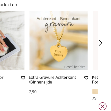
roducten
or
Extra Gravure Achterkant
Ketting m
/Binnenzijde
Pootafdr
7,90
79,90