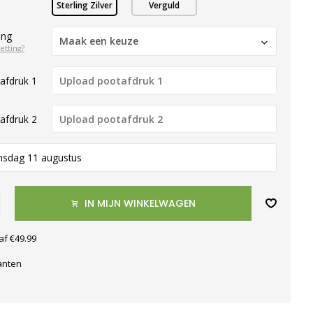
Sterling Zilver
Verguld
ing
Maak een keuze
etting?
afdruk 1
afdruk 2
nsdag 11 augustus
IN MIJN WINKELWAGEN
af €49.99
anten