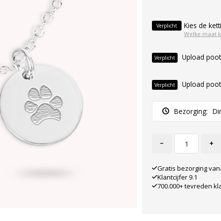
Kies de kett
Verplicht
Welke maat k
Upload poot
Verplicht
Upload poot
Verplicht
Bezorging:
Di
-
+
Gratis bezorging van
Klantcijfer 9.1
700.000+ tevreden kl