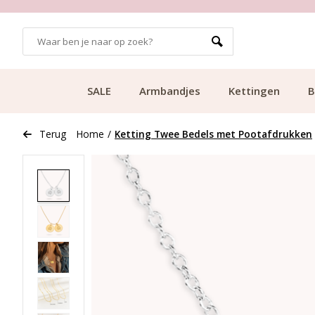
GRATIS BEZORGING VANAF €49.99
SALE
Armbandjes
Kettingen
B
Terug
Home
/
Ketting Twee Bedels met Pootafdrukken