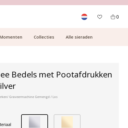
700.000+ TEVREDEN KLANTEN
0
Momenten
Collecties
Alle sieraden
wee Bedels met Pootafdrukken
ilver
erken/ Graveermachine Gemengd / Los
teriaal