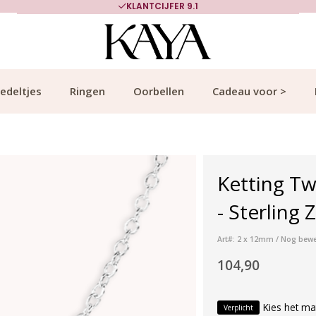
KLANTCIJFER 9.1
edeltjes
Ringen
Oorbellen
Cadeau voor >
Ketting T
- Sterling Z
Art#: 2 x 12mm / Nog bew
104,90
Kies het ma
Verplicht