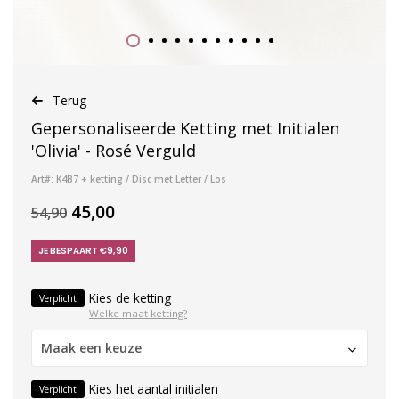
Terug
Gepersonaliseerde Ketting met Initialen
'Olivia' - Rosé Verguld
Art#: K4B7 + ketting / Disc met Letter / Los
45,00
54,90
JE BESPAART €9,90
Kies de ketting
Verplicht
Welke maat ketting?
Maak een keuze
Kies het aantal initialen
Verplicht