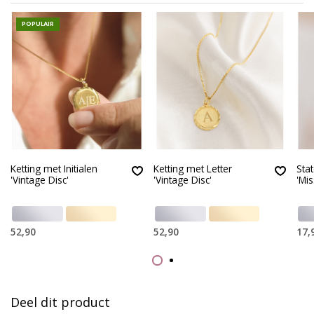
POPULAIR
Ketting met Initialen
Ketting met Letter
Sta
'Vintage Disc'
'Vintage Disc'
'Mi
52,90
52,90
17,
Deel dit product