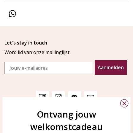
Let's stay in touch
Word lid van onze mailinglijst
Email
Aanmelden
Ontvang jouw
Klantenservice
KAYA Sieraden
welkomstcadeau
Bellen of WhatsApp Ma-Vr
Veelgestelde vragen
tussen 09:00-17:00