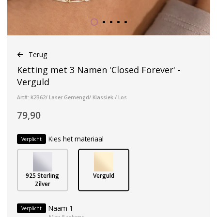
Terug
Ketting met 3 Namen 'Closed Forever' -
Verguld
Art#: K2B62/ Laser Gemengd/ Klassiek / Los
79,90
Kies het materiaal
Verplicht
925 Sterling
Verguld
Zilver
Naam 1
Verplicht
Max 8 tekens