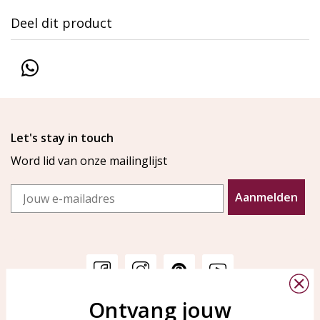
Deel dit product
Let's stay in touch
Word lid van onze mailinglijst
Email
Aanmelden
Ontvang jouw
Klantenservice
KAYA Sieraden