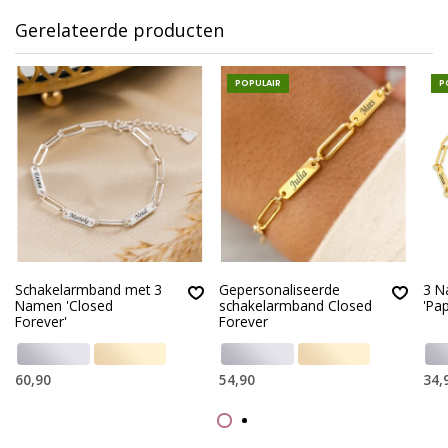
Gerelateerde producten
POPULAIR
P
Schakelarmband met 3
Gepersonaliseerde
3 N
Namen 'Closed
schakelarmband Closed
'Pap
Forever'
Forever
60,90
54,90
34,