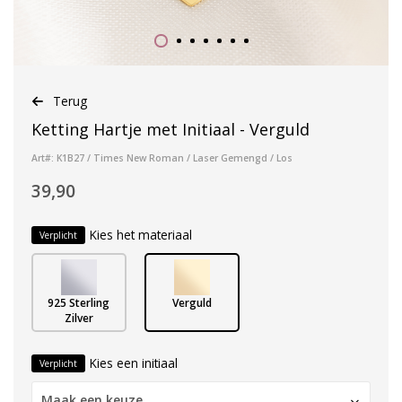
Terug
Ketting Hartje met Initiaal - Verguld
Art#: K1B27 / Times New Roman / Laser Gemengd / Los
39,90
Kies het materiaal
Verplicht
925 Sterling
Verguld
Zilver
Kies een initiaal
Verplicht
Maak een keuze