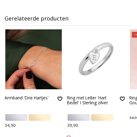
Gerelateerde producten
-
Armband 'Drie Hartjes'
Ring met Letter 'Hart
Ring
Bedel' I Sterling zilver
Gou
34,9
34,90
39,90