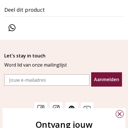
Deel dit product
Let's stay in touch
Word lid van onze mailinglijst
Email
Aanmelden
Ontvang jouw
Klantenservice
KAYA Sieraden