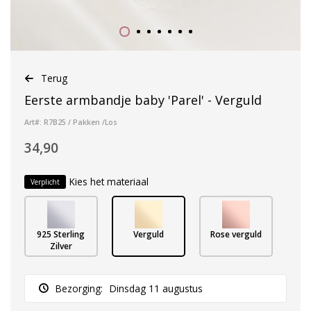
Terug
Eerste armbandje baby 'Parel' - Verguld
Art#: R7B25 / Pakken /Los
34,90
Kies het materiaal
Verplicht
925 Sterling
Verguld
Rose verguld
Zilver
Bezorging:
Dinsdag 11 augustus