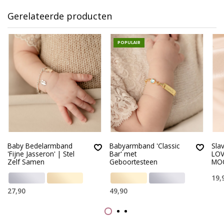
Gerelateerde producten
POPULAIR
Baby Bedelarmband
Babyarmband 'Classic
Sla
'Fijne Jasseron' | Stel
Bar' met
LOV
Zelf Samen
Geboortesteen
MO
19,
27,90
49,90