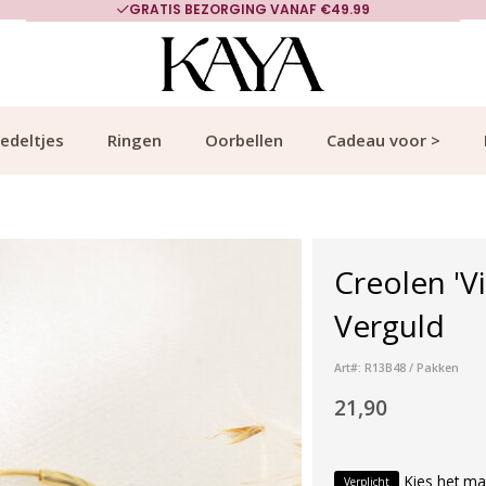
GRATIS BEZORGING VANAF €49.99
edeltjes
Ringen
Oorbellen
Cadeau voor >
Creolen 'V
Verguld
Art#: R13B48 / Pakken
21,90
Kies het ma
Verplicht