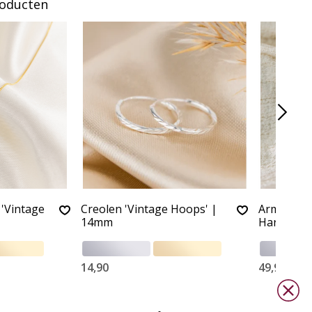
roducten
 'Vintage
Creolen 'Vintage Hoops' |
Armband '
14mm
Hartje Bed
14,90
49,90