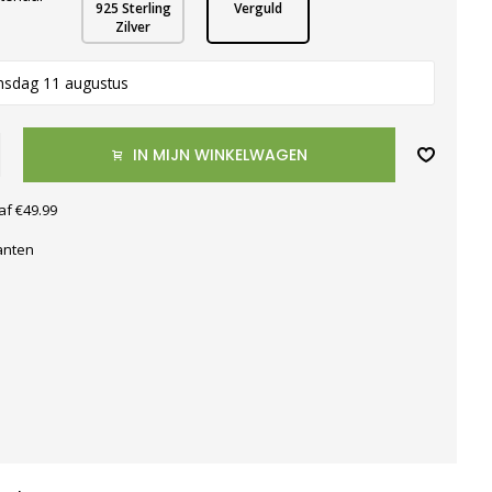
925 Sterling
Verguld
Zilver
nsdag 11 augustus
IN MIJN WINKELWAGEN
af €49.99
anten