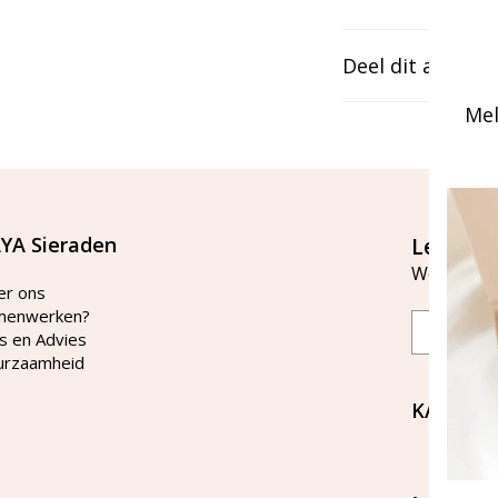
Deel dit artikel
Mel
YA Sieraden
Let's st
Word lid v
er ons
menwerken?
Email
s en Advies
urzaamheid
KAYA Si
Bellen 
tussen 