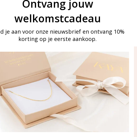
Ontvang jouw
welkomstcadeau
d je aan voor onze nieuwsbrief en ontvang 10%
korting op je eerste aankoop.
ay in touch
an onze mailinglijst
Aanmelden
eraden
of WhatsApp Ma-Vr
09:00-17:00