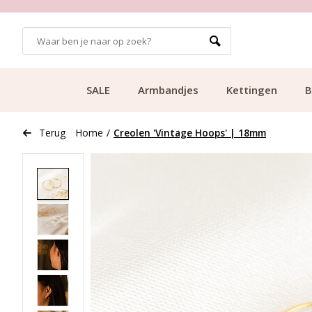
700.000+ TEVREDEN KLANTEN
SALE
Armbandjes
Kettingen
B
Terug
Home
/
Creolen 'Vintage Hoops' | 18mm