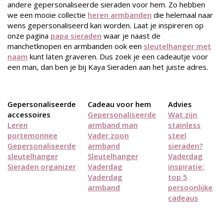
andere gepersonaliseerde sieraden voor hem. Zo hebben
we een mooie collectie
heren armbanden
die helemaal naar
wens gepersonaliseerd kan worden. Laat je inspireren op
onze pagina
papa sieraden
waar je naast de
manchetknopen en armbanden ook een
sleutelhanger met
naam
kunt laten graveren. Dus zoek je een cadeautje voor
een man, dan ben je bij Kaya Sieraden aan het juiste adres.
Gepersonaliseerde
Cadeau voor hem
Advies
accessoires
Gepersonaliseerde
Wat zijn
Leren
armband man
stainless
portemonnee
Vader zoon
steel
Gepersonaliseerde
armband
sieraden?
sleutelhanger
Sleutelhanger
Vaderdag
Sieraden organizer
Vaderdag
inspiratie:
Vaderdag
top 5
armband
persoonlijke
cadeaus