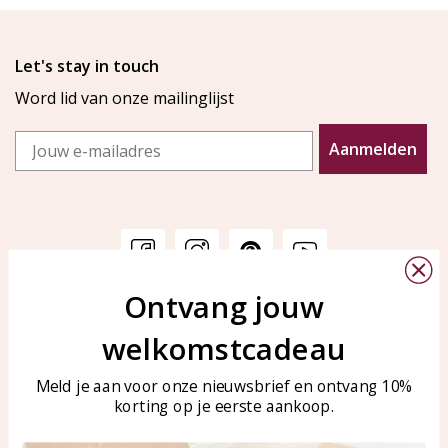
Let's stay in touch
Word lid van onze mailinglijst
Email
Aanmelden
Ontvang jouw
Klantenservice
KAYA Sieraden
welkomstcadeau
Bellen of WhatsApp Ma-Vr
Veelgestelde vragen
tussen 09:00-17:00
Sieraden onderhouden
Meld je aan voor onze nieuwsbrief en ontvang 10%
Tel: 0850003187
korting op je eerste aankoop.
Blog
WhatsApp: 0850003187