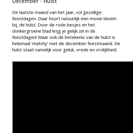
December - Hulst
De laatste maand van het jaar, vol gezellige
feestdagen. Daar hoort natuurlijk een mooie bloem
bij, de hulst. Door de rode besjes en het
donkergroene blad krijg je gelijk zin in de
feestdagen! Maar ook de betekenis van de hulst is
helemaal ‘matchy’ met de december feestmaand. De
hulst staat namelijk voor geluk, vrede en vrolijkheid.