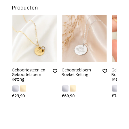
Producten
Geboortesteen en
Geboortebloem
Geboort
Geboortebloem
Boeket Ketting
Boeket Ke
Ketting
'Medaillo
€23,90
€69,90
€74,90