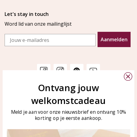
Let's stay in touch
Word lid van onze mailinglijst
Email
Aanmelden
Ontvang jouw
Klantenservice
KAYA Sieraden
welkomstcadeau
Bellen of WhatsApp Ma-Vr
Veelgestelde vragen
tussen 09:00-17:00
Sieraden onderhouden
Meld je aan voor onze nieuwsbrief en ontvang 10%
Tel: 0850003187
korting op je eerste aankoop.
Blog
WhatsApp: 0850003187
klantenservice@kayasierade