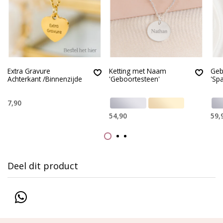
Extra Gravure
Ketting met Naam
Geb
Achterkant /Binnenzijde
'Geboortesteen'
'Sp
7,90
54,90
59,
Deel dit product