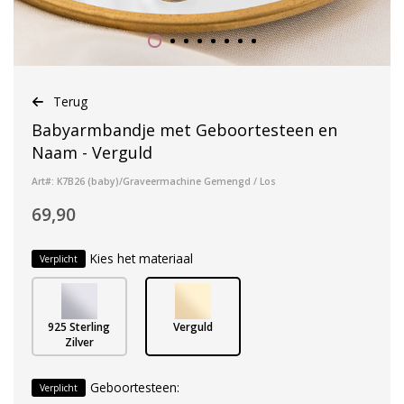
Terug
Babyarmbandje met Geboortesteen en
Naam - Verguld
Art#: K7B26 (baby)/Graveermachine Gemengd / Los
69,90
Kies het materiaal
Verplicht
925 Sterling
Verguld
Zilver
Geboortesteen:
Verplicht