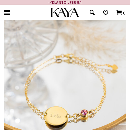
KLANTCIJFER 9.1
700.
0