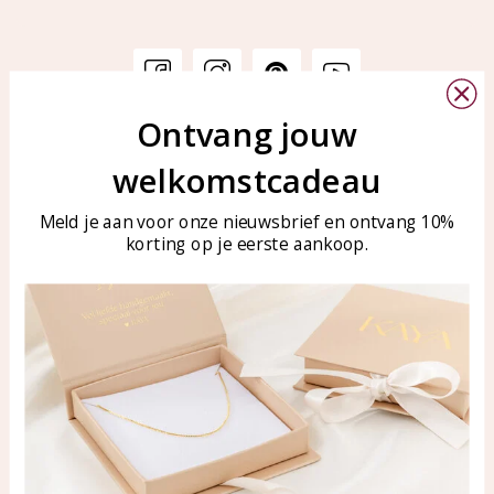
Ontvang jouw
Klantenservice
KAYA Sieraden
welkomstcadeau
Bellen of WhatsApp Ma-Vr
Veelgestelde vragen
tussen 09:00-17:00
Sieraden onderhouden
Meld je aan voor onze nieuwsbrief en ontvang 10%
Tel: 0850003187
korting op je eerste aankoop.
Blog
WhatsApp: 0850003187
klantenservice@kayasierade
n.nl
Producten
KAYA Sieraden
Alle producten
Over ons
Nieuwe producten
Samenwerken?