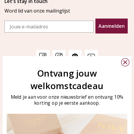
Let's stay in touch
Word lid van onze mailinglijst
Email
Aanmelden
Ontvang jouw
Klantenservice
KAYA Sieraden
welkomstcadeau
Bellen of WhatsApp Ma-Vr
Veelgestelde vragen
tussen 09:00-17:00
Sieraden onderhouden
Meld je aan voor onze nieuwsbrief en ontvang 10%
Tel: 0850003187
korting op je eerste aankoop.
Blog
WhatsApp: 0850003187
klantenservice@kayasierade
n.nl