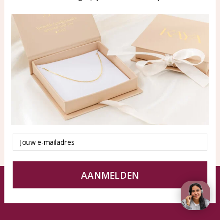
WhatsApp: 0850003187
klantenservice@kayasierade
n.nl
Producten
KAYA Sieraden
Alle producten
Over ons
Nieuwe producten
Samenwerken?
Aanbiedingen
Tips en Advies
Duurzaamheid
Email
AANMELDEN
© KAYA Sieraden
Algemene voorwaarden
Disclaimer
Privacy Policy
Sitemap