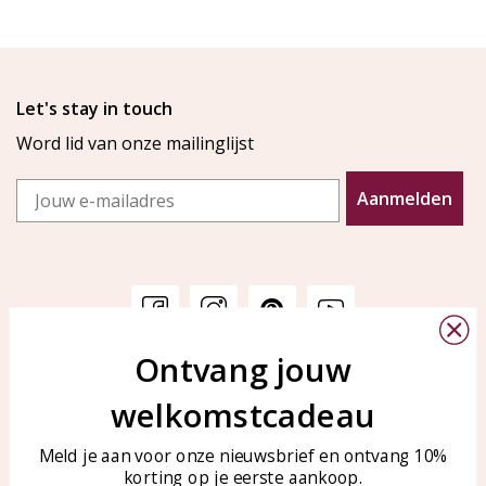
Let's stay in touch
Word lid van onze mailinglijst
Email
Aanmelden
Ontvang jouw
Klantenservice
KAYA Sieraden
welkomstcadeau
Bellen of WhatsApp Ma-Vr
Veelgestelde vragen
tussen 09:00-17:00
Sieraden onderhouden
Meld je aan voor onze nieuwsbrief en ontvang 10%
Tel: 0850003187
korting op je eerste aankoop.
Blog