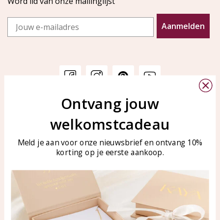
Word lid van onze mailinglijst
Email
Aanmelden
Ontvang jouw
Klantenservice
KAYA Sieraden
welkomstcadeau
Bellen of WhatsApp Ma-Vr
Veelgestelde vragen
tussen 09:00-17:00
Sieraden onderhouden
Meld je aan voor onze nieuwsbrief en ontvang 10%
Tel: 0850003187
korting op je eerste aankoop.
Blog
WhatsApp: 0850003187
klantenservice@kayasierade
n.nl