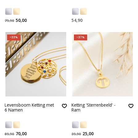
50,00
54,90
79,90
-22%
-37%
Levensboom Ketting met
Ketting 'Sterrenbeeld' -
6 Namen
Ram
70,00
25,00
89,90
39,90