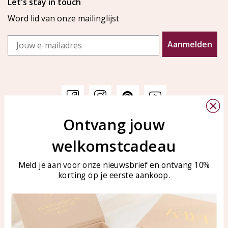
Let's stay in touch
Word lid van onze mailinglijst
Email
Aanmelden
Ontvang jouw
Klantenservice
KAYA Sieraden
welkomstcadeau
Bellen of WhatsApp Ma-Vr
Veelgestelde vragen
tussen 09:00-17:00
Sieraden onderhouden
Meld je aan voor onze nieuwsbrief en ontvang 10%
Tel: 0850003187
korting op je eerste aankoop.
Blog
WhatsApp: 0850003187
klantenservice@kayasierade
n.nl