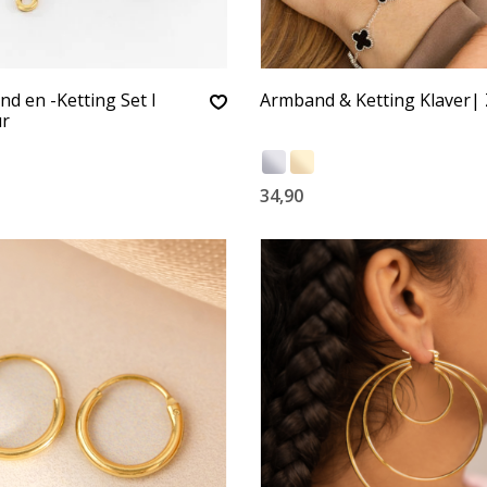
d en -Ketting Set I
Armband & Ketting Klaver|
ur
34,90