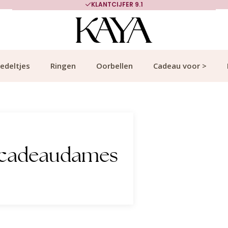
700.000+ TEVREDEN KLANTEN
edeltjes
Ringen
Oorbellen
Cadeau voor >
t cadeaudames