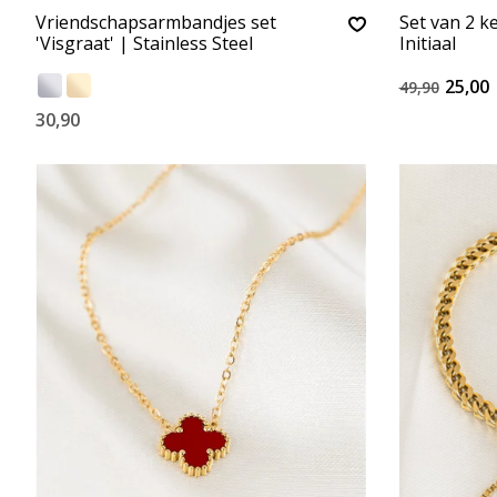
Vriendschapsarmbandjes set
Set van 2 ke
'Visgraat' | Stainless Steel
Initiaal
25,00
49,90
30,90