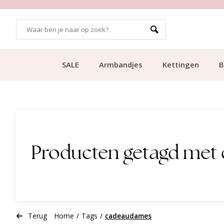
99
KLANTCIJFER 9.1
SALE
Armbandjes
Kettingen
B
Producten getagd me
Terug
Home
/
Tags
/
cadeaudames