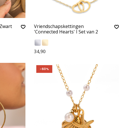
 Zwart
Vriendschapskettingen
'Connected Hearts' I Set van 2
34,90
-60%