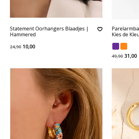
Statement Oorhangers Blaadjes |
Parelarmban
Hammered
Kies de Kle
10,00
24,90
31,00
49,90