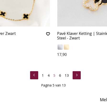
ver Zwart
Pavé Klaver Ketting | Stainl
Steel - Zwart
17,90
1
4
5
6
13
Pagina 5 van 13
Mel