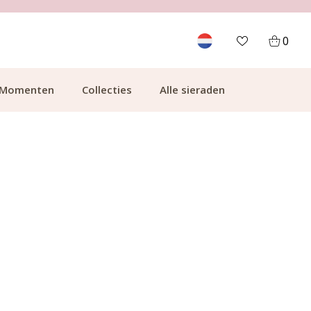
GRATIS BEZORGING VANAF €49.99
0
Momenten
Collecties
Alle sieraden