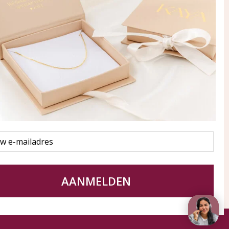
ay in touch
an onze mailinglijst
Aanmelden
eraden
of WhatsApp Ma-Vr
09:00-17:00
5 000 31 87
l
pp: 085 000 31 87
service@kayasieraden.nl
AANMELDEN