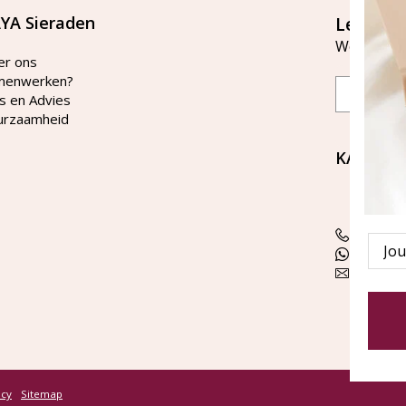
YA Sieraden
Let's st
Word lid v
er ons
menwerken?
Email
s en Advies
urzaamheid
KAYA Si
Bellen 
tussen 
Tel: 08
Emai
WhatsA
klanten
icy
Sitemap