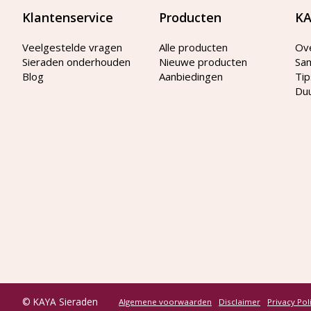
Klantenservice
Producten
KA
Veelgestelde vragen
Alle producten
Ov
Sieraden onderhouden
Nieuwe producten
Sa
Blog
Aanbiedingen
Tip
Du
© KAYA Sieraden
Algemene voorwaarden
Disclaimer
Privacy Pol