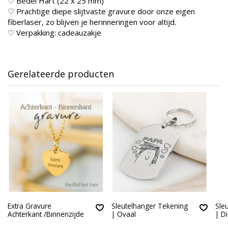
♡ Bedel Hart (22 x 25 mm)
♡ Prachtige diepe slijtvaste gravure door onze eigen
fiberlaser, zo blijven je herinneringen voor altijd.
♡ Verpakking: cadeauzakje
Gerelateerde producten
Extra Gravure
Sleutelhanger Tekening
Sle
Achterkant /Binnenzijde
| Ovaal
| Di