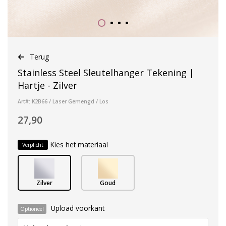
Terug
Stainless Steel Sleutelhanger Tekening |
Hartje - Zilver
Art#: K2B66 / Laser Gemengd / Los
27,90
Kies het materiaal
Verplicht
Zilver
Goud
Upload voorkant
Optioneel