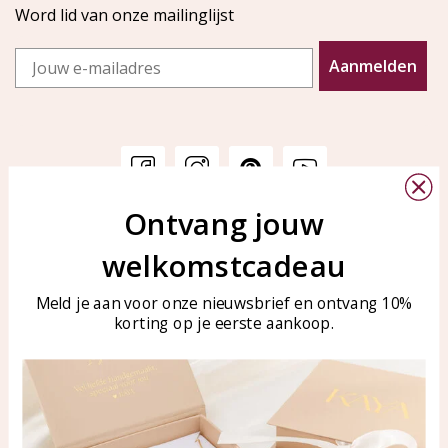
Word lid van onze mailinglijst
Email
Aanmelden
Ontvang jouw
Klantenservice
KAYA Sieraden
welkomstcadeau
Bellen of WhatsApp Ma-Vr
Veelgestelde vragen
tussen 09:00-17:00
Sieraden onderhouden
Meld je aan voor onze nieuwsbrief en ontvang 10%
Tel: 0850003187
korting op je eerste aankoop.
Blog
WhatsApp: 0850003187
klantenservice@kayasierade
n.nl