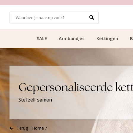
 VANAF €49.99
KLANTCIJFER 9.1
SALE
Armbandjes
Kettingen
B
Gepersonaliseerde ket
Stel zelf samen
Terug
Home
/