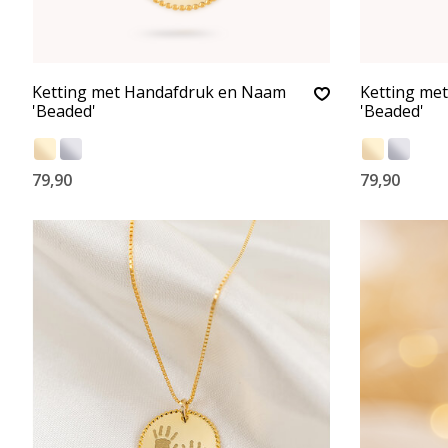
Ketting met Handafdruk en Naam
Ketting me
'Beaded'
'Beaded'
79,90
79,90