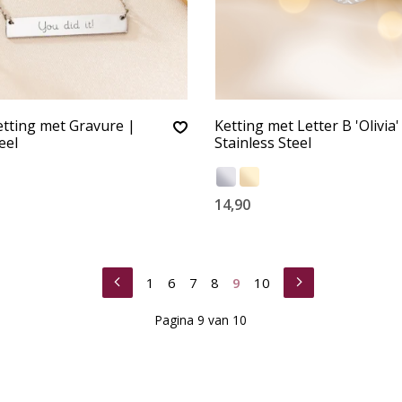
tting met Gravure |
Ketting met Letter B 'Olivia'
eel
Stainless Steel
14,90
1
6
7
8
9
10
Pagina 9 van 10