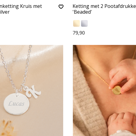
nketting Kruis met
Ketting met 2 Pootafdrukk
ilver
'Beaded'
79,90