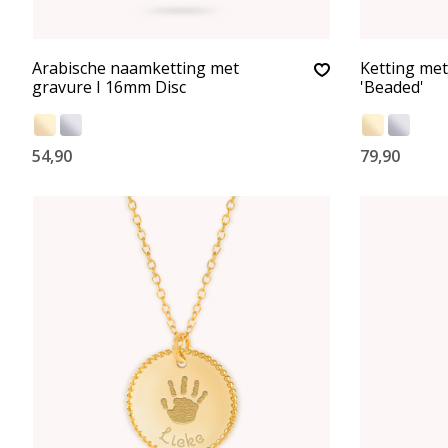
Arabische naamketting met
Ketting me
gravure I 16mm Disc
'Beaded'
54,90
79,90