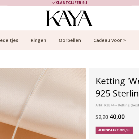
KLANTCIJFER 9.1
edeltjes
Ringen
Oorbellen
Cadeau voor >
Ketting 'W
925 Sterlin
Art#: R3B44 + Ketting (bo
40,00
59,90
JE BESPAART €19,90