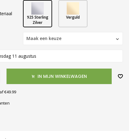
teriaal
925 Sterling
Verguld
Zilver
Maak een keuze
nsdag 11 augustus
IN MIJN WINKELWAGEN
af €49.99
anten