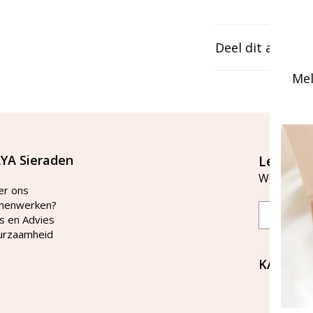
Deel dit artikel
Mel
YA Sieraden
Let's st
Word lid v
er ons
menwerken?
Email
s en Advies
urzaamheid
KAYA Si
Bellen 
tussen 