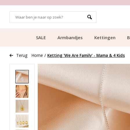
GRATIS BEZORGING VANAF €49.99
SALE
Armbandjes
Kettingen
B
Terug
Home
/
Ketting 'We Are Family' - Mama & 4 Kids