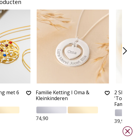
roducten
ng met 6
Familie Ketting I Oma &
2 Slaven
Kleinkinderen
'Together
Family'
74,90
39,90