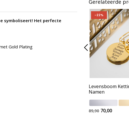
Gerelateerde p
-22%
tje symboliseert! Het perfecte
 met Gold Plating
Levensboom Ketti
Namen
70,00
89,90