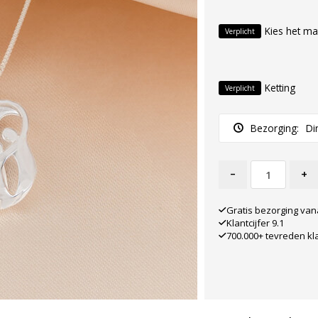
Kies het ma
Verplicht
Ketting
Verplicht
Bezorging:
Di
-
+
Gratis bezorging van
Klantcijfer 9.1
700.000+ tevreden kl