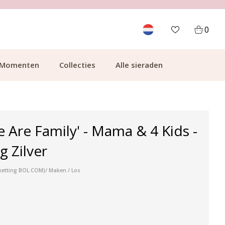
700.000+ TEVREDEN KLANTEN
0
Momenten
Collecties
Alle sieraden
e Are Family' - Mama & 4 Kids -
g Zilver
xketting BOL.COM)/ Maken / Los