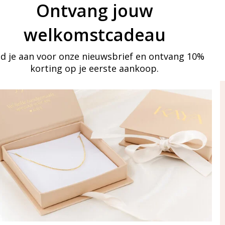
Ontvang jouw
welkomstcadeau
d je aan voor onze nieuwsbrief en ontvang 10%
korting op je eerste aankoop.
ay in touch
an onze mailinglijst
Aanmelden
eraden
of WhatsApp Ma-Vr
09:00-17:00